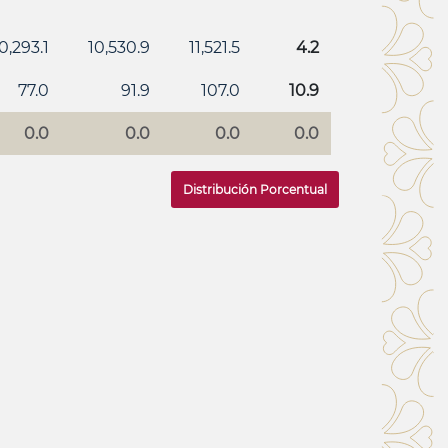
0,293.1
10,530.9
11,521.5
4.2
77.0
91.9
107.0
10.9
0.0
0.0
0.0
0.0
Distribución
Porcentual