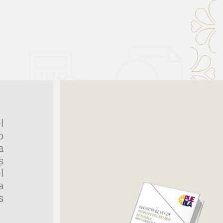
l
o
a
s
l
a
s