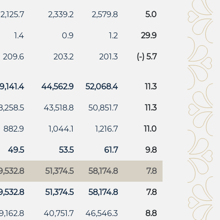
2,125.7
2,339.2
2,579.8
5.0
1.4
0.9
1.2
29.9
209.6
203.2
201.3
(-) 5.7
9,141.4
44,562.9
52,068.4
11.3
8,258.5
43,518.8
50,851.7
11.3
882.9
1,044.1
1,216.7
11.0
49.5
53.5
61.7
9.8
9,532.8
51,374.5
58,174.8
7.8
9,532.8
51,374.5
58,174.8
7.8
9,162.8
40,751.7
46,546.3
8.8