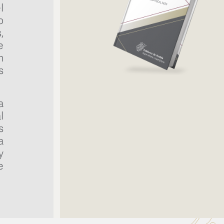
l
o
,
e
n
s
a
l
s
a
y
e