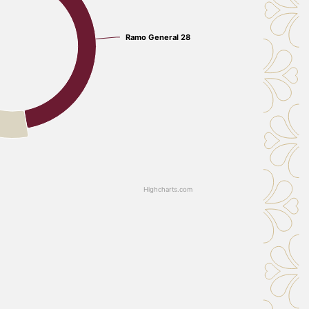
Ramo General 28
Ramo General 28
Highcharts.com