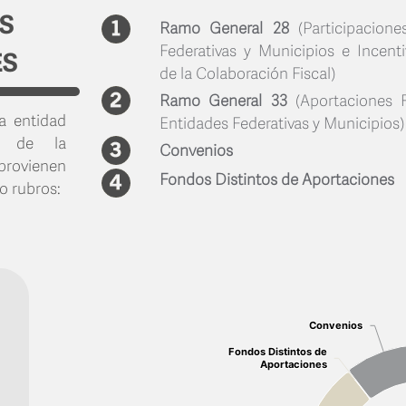
S
Ramo General 28
(Participacione
Federativas y Municipios e Incent
ES
de la Colaboración Fiscal)
Ramo General 33
(Aportaciones 
a entidad
Entidades Federativas y Municipios)
e de la
Convenios
ovienen
Fondos Distintos de Aportaciones
o rubros:
Chart with 4 data points.
View as data table,
Convenios
Convenios
Fondos Distintos de
Fondos Distintos de
Aportaciones
Aportaciones