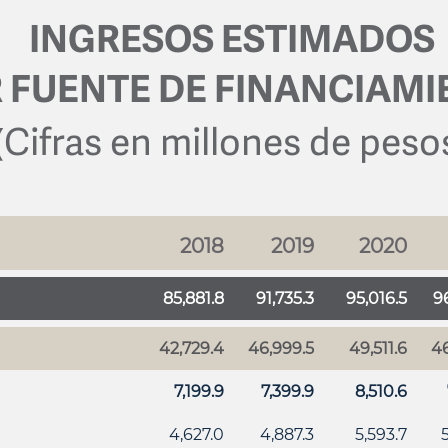
INGRESOS ESTIMADOS
 FUENTE DE FINANCIAM
(Cifras en millones de peso
2018
2019
2020
85,881.8
91,735.3
95,016.5
9
42,729.4
46,999.5
49,511.6
46
7,199.9
7,399.9
8,510.6
4,627.0
4,887.3
5,593.7