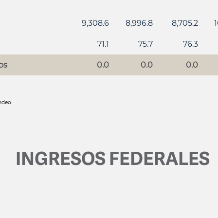
9,308.6
8,996.8
8,705.2
1
71.1
75.7
76.3
os
0.0
0.0
0.0
ndeo.
INGRESOS FEDERALES