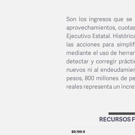
Son los ingresos que se 
aprovechamientos, cuotas 
Ejecutivo Estatal. Histór
las acciones para simplif
mediante el uso de herram
detectar y corregir prácti
nuevos ni al endeudamient
pesos, 800 millones de p
reales representa un incre
RECURSOS F
Bar chart with 6 bars.
$9,199.9
$9,199.9
View as data table,