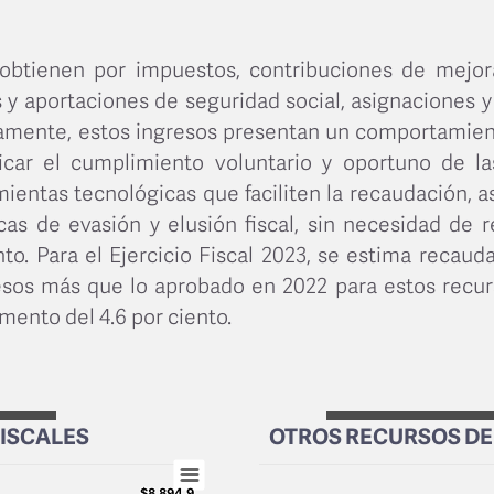
obtienen por impuestos, contribuciones de mejora
y aportaciones de seguridad social, asignaciones y
icamente, estos ingresos presentan un comportamien
icar el cumplimiento voluntario y oportuno de las
ientas tecnológicas que faciliten la recaudación, 
cas de evasión y elusión fiscal, sin necesidad de r
o. Para el Ejercicio Fiscal 2023, se estima recaud
esos más que lo aprobado en 2022 para estos recur
mento del 4.6 por ciento.
ISCALES
OTROS RECURSOS DE 
Chart
Bar chart with 6 bars.
$8,894.9
$8,894.9