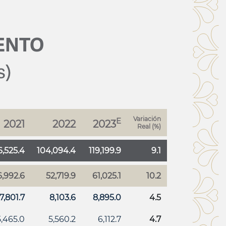
IENTO
s)
Variación
E
2021
2022
2023
Real (%)
6,525.4
104,094.4
119,199.9
9.1
,992.6
52,719.9
61,025.1
10.2
7,801.7
8,103.6
8,895.0
4.5
5,465.0
5,560.2
6,112.7
4.7